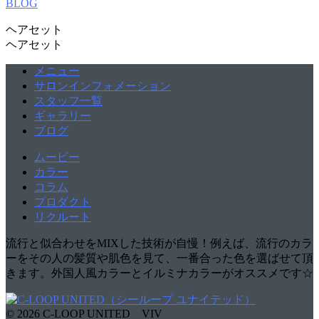
BLOG
ヘアセット
ヘアセット
メニュー
サロンインフォメーション
スタッフ一覧
ギャラリー
ブログ
ムービー
カラー
コラム
プロダクト
リクルート
流行と似合わせをMIXした技術が自慢！例えば、流行のカラ
ーをその人の髪質や肌色を見て、一番合った色を選ばせて頂
きます。外国人風カラーとイルミナカラーがオススメです☆
© 2026 C-LOOP UNITED VIV