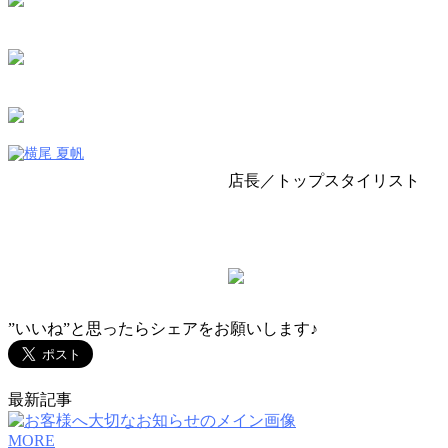
24時間受付WEB予約はこちら
おしゃれをもっと。あなたとずっと。
VIV（ビブ）にイイネをしてお得な情報GET
川崎 美容室 VIV（ビブ）
店長／トップスタイリスト
横尾 夏帆
TEL：044-200-7207
”いいね”と思ったらシェアをお願いします♪
最新記事
MORE