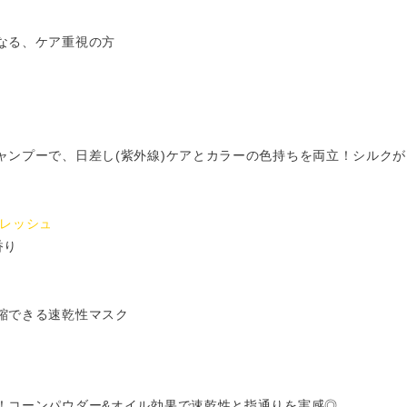
なる、ケア重視の方
ャンプーで、日差し(紫外線)ケアとカラーの色持ちを両立！シルク
フレッシュ
香り
縮できる速乾性マスク
！コーンパウダー&オイル効果で速乾性と指通りを実感◎