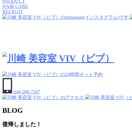
PRODUCT
HAIR CARE
RECRUIT
044-200-7207
BLOG
復帰しました！