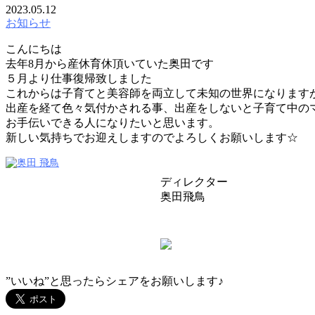
2023.05.12
お知らせ
こんにちは
去年8月から産休育休頂いていた奥田です
５月より仕事復帰致しました
これからは子育てと美容師を両立して未知の世界になります
出産を経て色々気付かされる事、出産をしないと子育て中の
お手伝いできる人になりたいと思います。
新しい気持ちでお迎えしますのでよろしくお願いします☆
川崎 美容室 VIV（ビブ）
ディレクター
奥田飛鳥
奥田 飛鳥
TEL：044-200-7207
”いいね”と思ったらシェアをお願いします♪