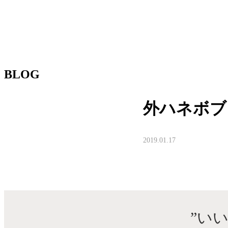
BLOG
外ハネボブ
2019.01.17
”い