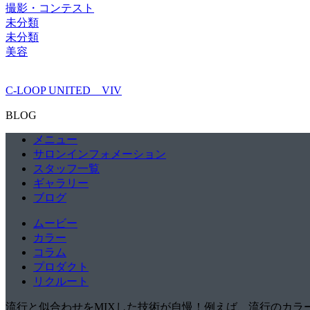
撮影・コンテスト
未分類
未分類
美容
C-LOOP UNITED VIV
BLOG
メニュー
サロンインフォメーション
スタッフ一覧
ギャラリー
ブログ
ムービー
カラー
コラム
プロダクト
リクルート
流行と似合わせをMIXした技術が自慢！例えば、流行のカ