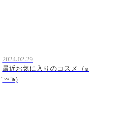
2024.02.29
最近お気に入りのコスメ（๑
᷇ 𖥦 ᷆๑)