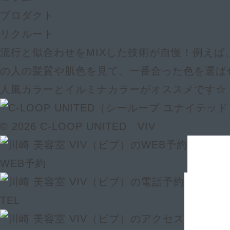
プロダクト
リクルート
流行と似合わせをMIXした技術が自慢！例えば
の人の髪質や肌色を見て、一番合った色を選ば
人風カラーとイルミナカラーがオススメです☆
© 2026 C-LOOP UNITED VIV
WEB予約
TEL