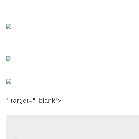
24時間受付WEB予約はこちら
おしゃれをもっと。あなたとずっと。
VIV（ビブ）にイイネをしてお得な情報GE
" target="_blank">