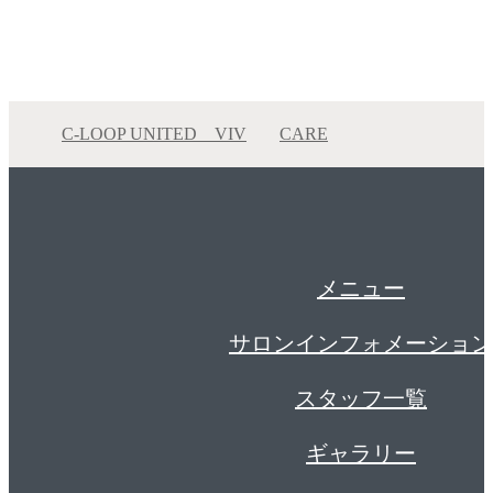
C-LOOP UNITED VIV
CARE
韓国で話題の水トリートメント【エアンス ヴィー
ガンソイウォーター】
韓国で話題の水トリート…
メニュー
サロンインフォメーション
スタッフ一覧
ギャラリー